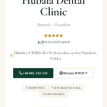
Hubala Dental
Clinic
Dentyści
·
Pruszków
4,9
35
{count} opinii
Hubala 7A WEJŚCIE OD, Kościelna, 05-800 Pruszków,
Polska
+48 881 242 243
Strona WWW
DENTYŚCI
STOMATOLOGIA
ORTODONCI