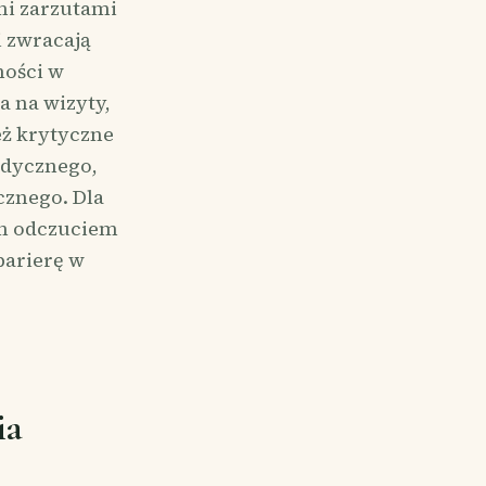
mi zarzutami
i zwracają
ności w
a na wizyty,
eż krytyczne
edycznego,
cznego. Dla
ym odczuciem
barierę w
ia