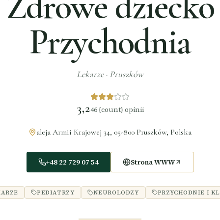
Zdrowe dziecko
Przychodnia
Lekarze
·
Pruszków
3,2
46
{count} opinii
aleja Armii Krajowej 34, 05-800 Pruszków, Polska
+48 22 729 07 54
Strona WWW
KARZE
PEDIATRZY
NEUROLODZY
PRZYCHODNIE I KL