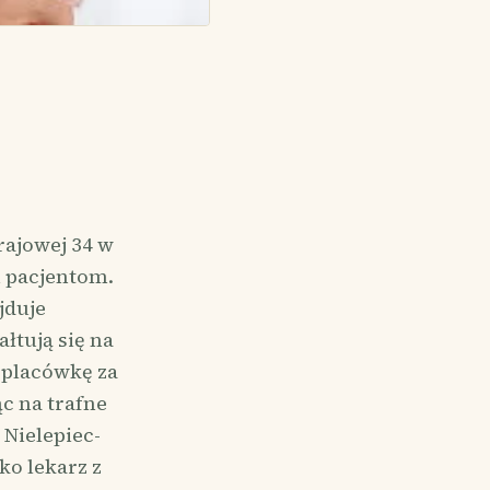
rajowej 34 w
 pacjentom.
jduje
łtują się na
 placówkę za
c na trafne
 Nielepiec-
ko lekarz z