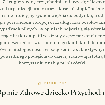
 Z drugiej strony, przychodnia mierzy się z liczny
mi organizacji pracy oraz jakości obsługi. Pacjenc
na nieintuicyjny system wejścia do budynku, trud
 z personelem recepcji oraz długi czas oczekiwani
ypadkach pilnych. W opiniach pojawiają się równi
yczące braku empatii ze strony części personelu m
pomieszczeń oraz utrudnionego kontaktu telefoni
ców te niedogodności, w połączeniu z subiektywn
powiedniego podejścia do dzieci, stanowią istotną 
korzystaniu z usług tej placówki.
ŚWIADECTWA
pinie Zdrowe dziecko Przychodn