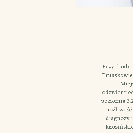
Przychodnia
Pruszkowie
Miej
odzwiercied
poziomie 3.
możliwość 
diagnozy i
Jałosiński