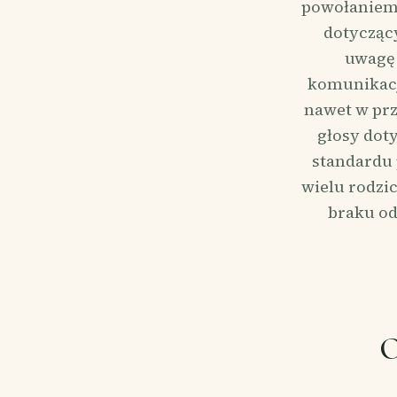
powołaniem.
dotyczący
uwagę 
komunikacji
nawet w prz
głosy dot
standardu 
wielu rodzi
braku od
O