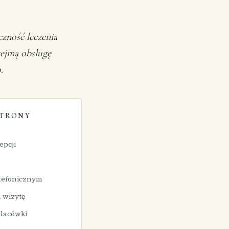
czność leczenia
zejmą obsługę
.
STRONY
epcji
elefonicznym
 wizytę
placówki