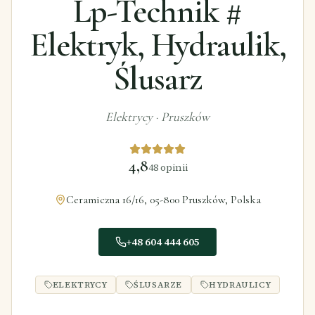
Lp-Technik #
Elektryk, Hydraulik,
Ślusarz
Elektrycy
·
Pruszków
4,8
48
opinii
Ceramiczna 16/16, 05-800 Pruszków, Polska
+48 604 444 605
ELEKTRYCY
ŚLUSARZE
HYDRAULICY