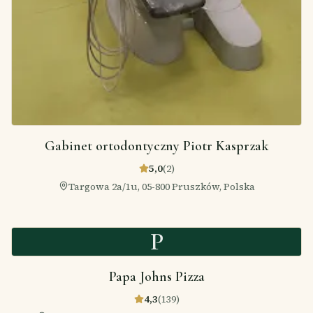
Gabinet ortodontyczny Piotr Kasprzak
5,0
(
2
)
Targowa 2a/1u, 05-800 Pruszków, Polska
P
Papa Johns Pizza
4,3
(
139
)