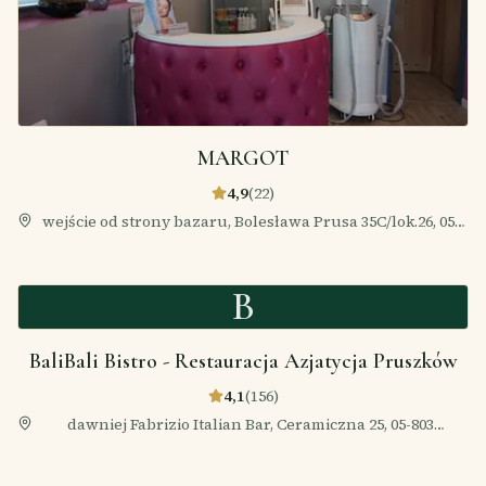
MARGOT
4,9
(
22
)
wejście od strony bazaru, Bolesława Prusa 35C/lok.26, 05-
803 Pruszków, Polska
B
BaliBali Bistro - Restauracja Azjatycja Pruszków
4,1
(
156
)
dawniej Fabrizio Italian Bar, Ceramiczna 25, 05-803
Pruszków, Polska