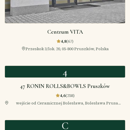
Centrum VITA
4,8
(
67
)
Przeskok 3/lok. 20, 05-800 Pruszków, Polska
4
47 RONIN ROLLS&BOWLS Pruszków
4,6
(
258
)
wejście od Ceramicznej Bolesława, Bolesława Prusa
35B/Lokal 24, 05-800 Pruszków, Polska
C