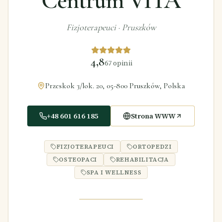
Centrum VITA
Fizjoterapeuci
·
Pruszków
4,8
67
opinii
Przeskok 3/lok. 20, 05-800 Pruszków, Polska
+48 601 616 185
Strona WWW
FIZJOTERAPEUCI
ORTOPEDZI
OSTEOPACI
REHABILITACJA
SPA I WELLNESS