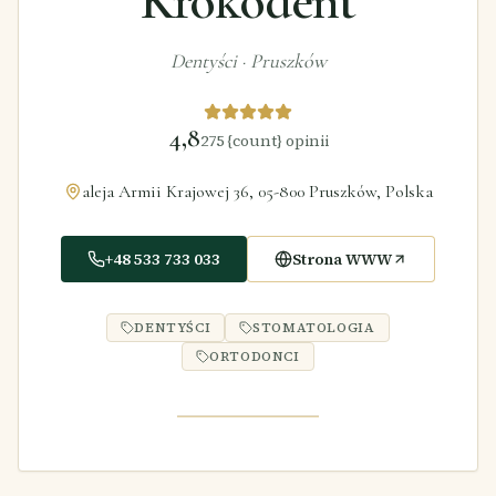
Krokodent
Dentyści
·
Pruszków
4,8
275
{count} opinii
aleja Armii Krajowej 36, 05-800 Pruszków, Polska
+48 533 733 033
Strona WWW
DENTYŚCI
STOMATOLOGIA
ORTODONCI