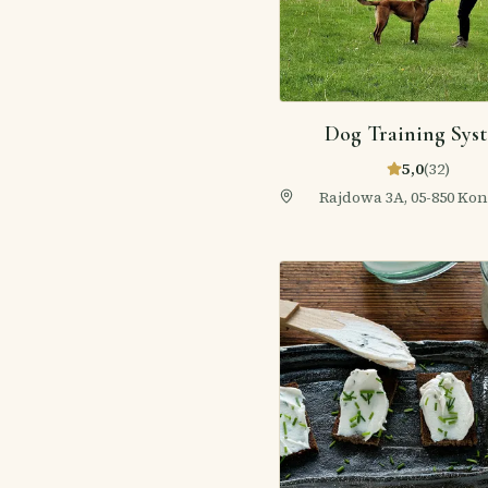
Dog Training Sys
5,0
(
32
)
Rajdowa 3A, 05-850 Kon
Polska