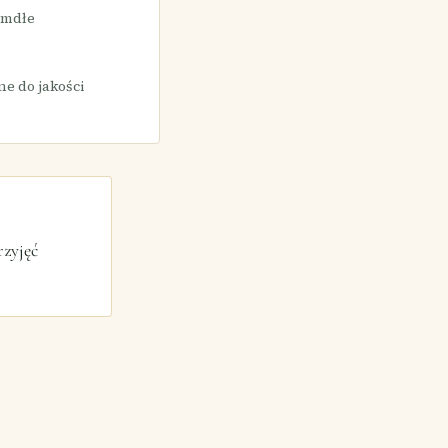
 mdłe
e do jakości
rzyjęć