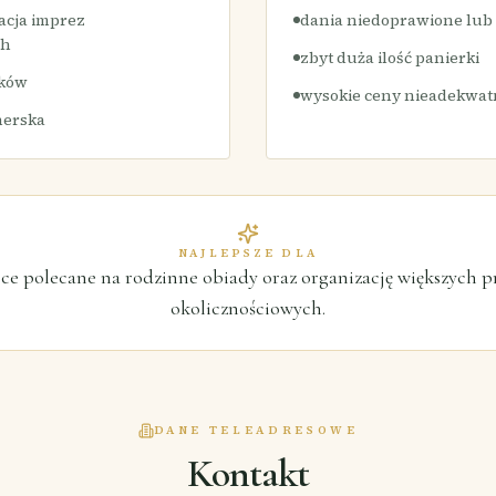
acja imprez
dania niedoprawione lub
ch
zbyt duża ilość panierki
łków
wysokie ceny nieadekwatn
nerska
NAJLEPSZE DLA
ce polecane na rodzinne obiady oraz organizację większych p
okolicznościowych.
DANE TELEADRESOWE
Kontakt