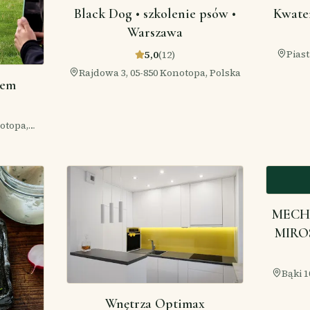
Black Dog • szkolenie psów •
Kwater
Warszawa
Piast
5,0
(
12
)
Rajdowa 3, 05-850 Konotopa, Polska
tem
otopa,
MECH
MIRO
Bąki 1
Wnętrza Optimax