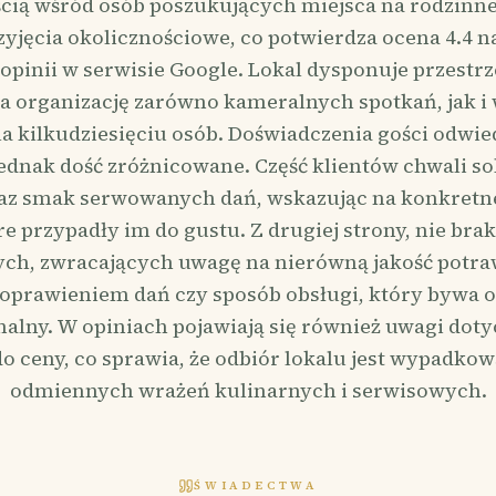
cią wśród osób poszukujących miejsca na rodzinne
zyjęcia okolicznościowe, co potwierdza ocena 4.4 n
opinii w serwisie Google. Lokal dysponuje przestrz
a organizację zarówno kameralnych spotkań, jak i
a kilkudziesięciu osób. Doświadczenia gości odwie
jednak dość zróżnicowane. Część klientów chwali s
az smak serwowanych dań, wskazując na konkretn
e przypadły im do gustu. Z drugiej strony, nie bra
ch, zwracających uwagę na nierówną jakość potra
doprawieniem dań czy sposób obsługi, który bywa o
nalny. W opiniach pojawiają się również uwagi dotyc
do ceny, co sprawia, że odbiór lokalu jest wypadko
odmiennych wrażeń kulinarnych i serwisowych.
ŚWIADECTWA