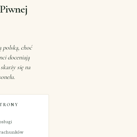
Piwnej
 polską, choć
nci doceniają
skarży się na
sonelu.
STRONY
bsługi
m rachunków