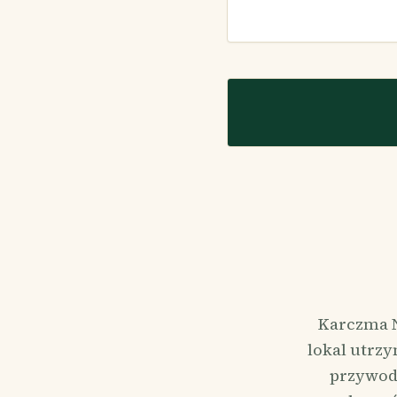
Karczma N
lokal utrz
przywodz