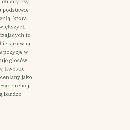
 obiady czy
a podstawie
enią, która
 większych
dzających to
obie sprawną
e pozycje w
kuje głosów
w, kwestie
ceniany jako
zące relacji
wą bardzo