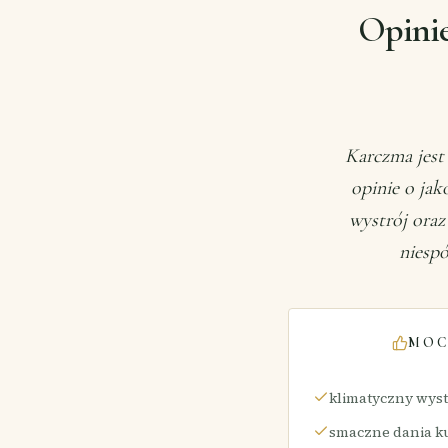
Opini
Karczma jest
opinie o jak
wystrój oraz
niespó
MOC
klimatyczny wyst
smaczne dania ku