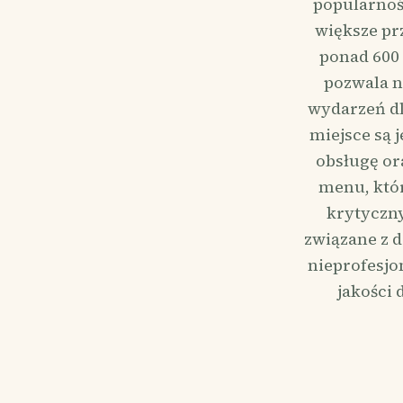
popularnoś
większe pr
ponad 600 
pozwala n
wydarzeń dl
miejsce są 
obsługę or
menu, któr
krytyczny
związane z 
nieprofesjo
jakości 