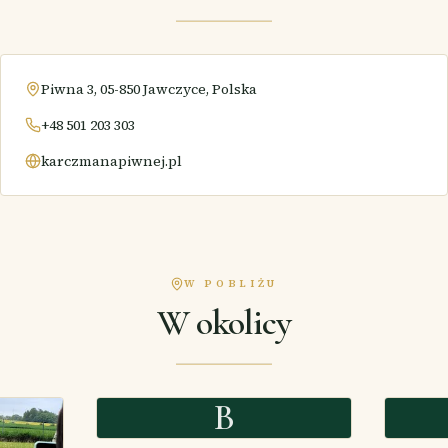
Piwna 3, 05-850 Jawczyce, Polska
+48 501 203 303
karczmanapiwnej.pl
W POBLIŻU
W okolicy
B