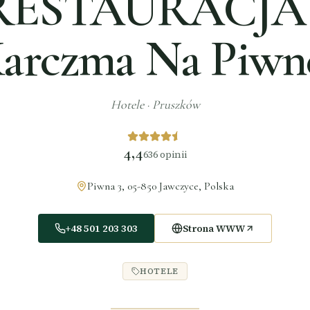
RESTAURACJA 
arczma Na Piwn
Hotele
·
Pruszków
4,4
636
opinii
Piwna 3, 05-850 Jawczyce, Polska
+48 501 203 303
Strona WWW
HOTELE