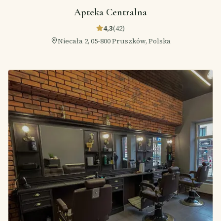
Apteka Centralna
4,3
(
42
)
Niecała 2, 05-800 Pruszków, Polska