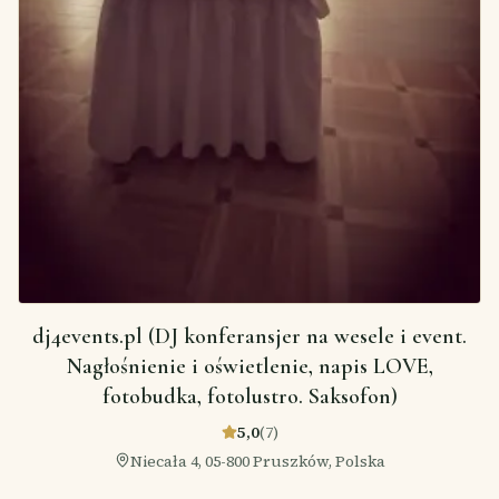
dj4events.pl (DJ konferansjer na wesele i event.
Nagłośnienie i oświetlenie, napis LOVE,
fotobudka, fotolustro. Saksofon)
5,0
(
7
)
Niecała 4, 05-800 Pruszków, Polska