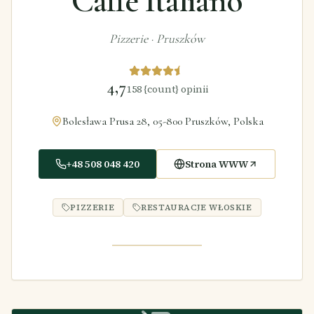
Caffè Italiano
Pizzerie
·
Pruszków
4,7
158
{count} opinii
Bolesława Prusa 28, 05-800 Pruszków, Polska
+48 508 048 420
Strona WWW
PIZZERIE
RESTAURACJE WŁOSKIE