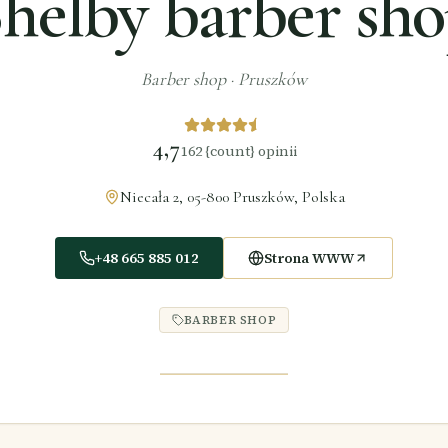
helby barber sh
Barber shop
·
Pruszków
4,7
162
{count} opinii
Niecała 2, 05-800 Pruszków, Polska
+48 665 885 012
Strona WWW
BARBER SHOP