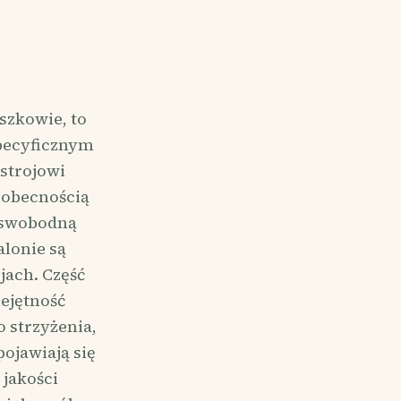
szkowie, to
specyficznym
strojowi
 obecnością
y swobodną
alonie są
jach. Część
ejętność
 strzyżenia,
pojawiają się
jakości