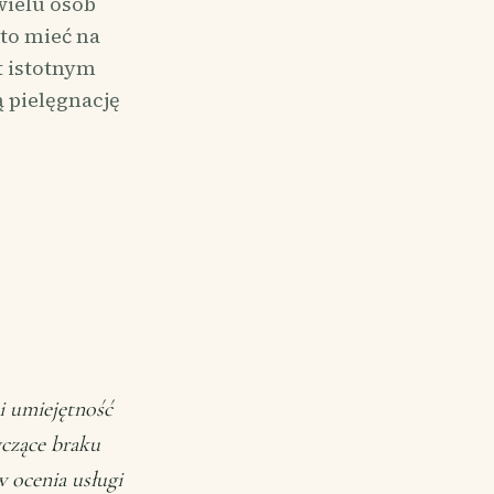
wielu osób
to mieć na
t istotnym
 pielęgnację
i umiejętność
yczące braku
 ocenia usługi