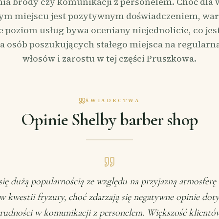
ia brody czy komunikacji z personelem. Choć dla 
tym miejscu jest pozytywnym doświadczeniem, war
e poziom usług bywa oceniany niejednolicie, co jes
a osób poszukujących stałego miejsca na regularną
włosów i zarostu w tej części Pruszkowa.
ŚWIADECTWA
Opinie Shelby barber shop
 się dużą popularnością ze względu na przyjazną atmosferę 
w kwestii fryzury, choć zdarzają się negatywne opinie dot
 trudności w komunikacji z personelem. Większość klientów