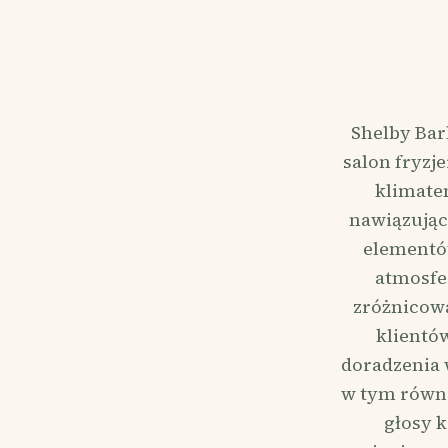
Shelby Bar
salon fryzj
klimate
nawiązując
elementów
atmosfer
zróżnicowa
klientó
doradzenia 
w tym równie
głosy 