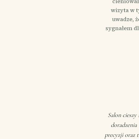
cieniowan
wizyta w 
uwadze, ż
sygnałem dl
Salon cieszy
doradzenia 
precyzji oraz