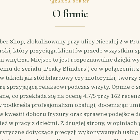
KARTA FIRMY
O firmie
ber Shop, zlokalizowany przy ulicy Niecałej 2 w Pru
erski, który przyciąga klientów przede wszystkim 
m wnętrza. Miejsce to jest rozpoznawalne dzięki wy
emu do serialu „Peaky Blinders”, co w połączeniu z
 takich jak stół bilardowy czy motorynki, tworz
ę sprzyjającą relaksowi podczas wizyty. Opinie o s
ne, co przekłada się na ocenę 4.7/5 przy 162 recenz
w podkreśla profesjonalizm obsługi, doceniając umi
w kwestii doboru fryzury oraz sprawne podejście do
ż w pracy z dziećmi. Z drugiej strony, w opiniach 
krytyczne dotyczące precyzji wykonywanych usług, 