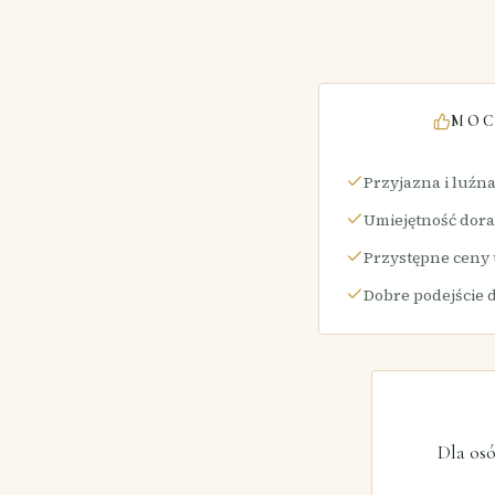
MOC
Przyjazna i luźn
Umiejętność dora
Przystępne ceny
Dobre podejście d
Dla os