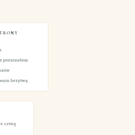
STRONY
u
 z personelem
łosów
leniu brzytwą
e cenią