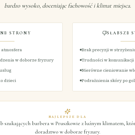
bardzo wysoko, doceniając fachowość i klimat miejsca.
NE STRONY
SŁABSZE 
a atmosfera
Brak precyzji w strzyżeni
dzenia w doborze fryzury
Trudności w komunikacji
 usług
Nierówne cieniowanie w
o dzieci
Podrażnienia skóry po go
NAJLEPSZE DLA
ób szukających barbera w Pruszkowie z luźnym klimatem, któr
doradztwo w doborze fryzury.