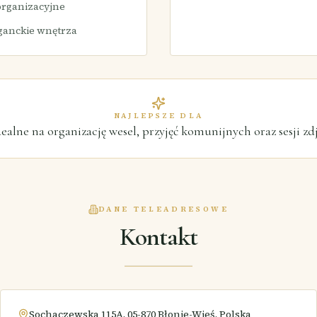
 organizacyjne
eganckie wnętrza
NAJLEPSZE DLA
dealne na organizację wesel, przyjęć komunijnych oraz sesji zd
DANE TELEADRESOWE
Kontakt
Sochaczewska 115A, 05-870 Błonie-Wieś, Polska