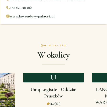
+48 691 881 864
www.lawendowypalacyk.pl
W POBLIŻU
W okolicy
U
Uniq Logistic - Oddział
LAN
Pruszków
WARS
4,2
(
60
)