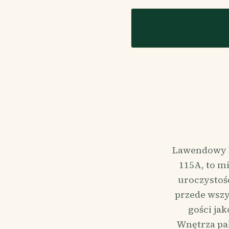
Lawendowy P
115A, to m
uroczystoś
przede wszy
gości jak
Wnętrza pał