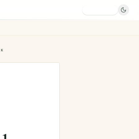
Dodaj firmę
YK