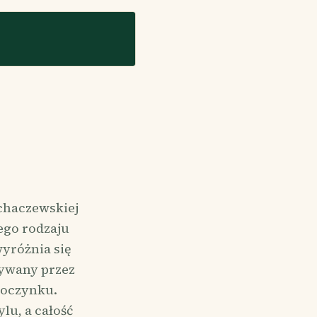
chaczewskiej
ego rodzaju
yróżnia się
zywany przez
ypoczynku.
lu, a całość