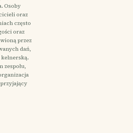
a. Osoby
icieli oraz
niach często
gości oraz
tawioną przez
owanych dań,
 kelnerską.
m zespołu,
organizacja
przyjający