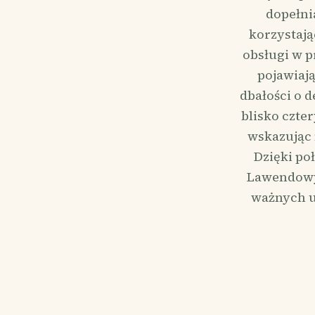
dopełni
korzystają
obsługi w p
pojawiają
dbałości o d
blisko czte
wskazując 
Dzięki po
Lawendowy 
ważnych u