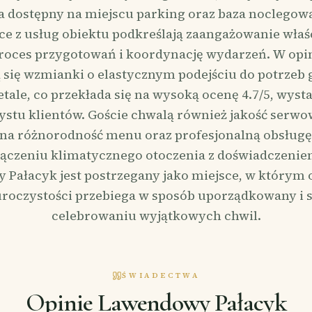
a dostępny na miejscu parking oraz baza noclegow
ce z usług obiektu podkreślają zaangażowanie właśc
roces przygotowań i koordynację wydarzeń. W opi
 się wzmianki o elastycznym podejściu do potrzeb 
etale, co przekłada się na wysoką ocenę 4.7/5, wys
rystu klientów. Goście chwalą również jakość serw
na różnorodność menu oraz profesjonalną obsługę
łączeniu klimatycznego otoczenia z doświadczenie
Pałacyk jest postrzegany jako miejsce, w którym 
roczystości przebiega w sposób uporządkowany i s
celebrowaniu wyjątkowych chwil.
ŚWIADECTWA
Opinie Lawendowy Pałacyk