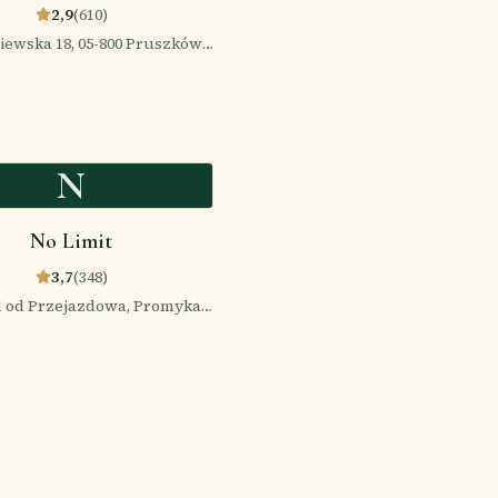
2,9
(
610
)
iewska 18, 05-800 Pruszków,
Polska
N
No Limit
3,7
(
348
)
 od Przejazdowa, Promyka
, 05-800 Pruszków, Polska