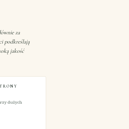
łównie za
ci podkreślają
soką jakość
STRONY
przy dużych