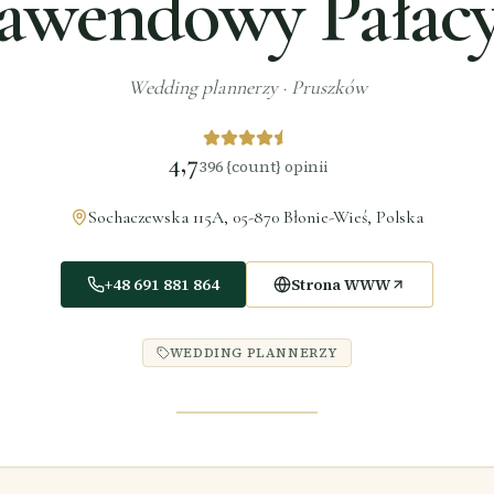
awendowy Pałac
Wedding plannerzy
·
Pruszków
4,7
396
{count} opinii
Sochaczewska 115A, 05-870 Błonie-Wieś, Polska
+48 691 881 864
Strona WWW
WEDDING PLANNERZY