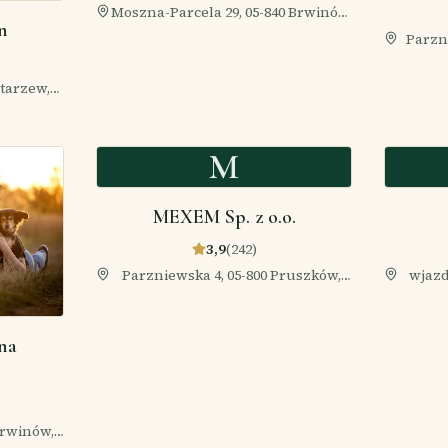
Moszna-Parcela 29, 05-840 Brwinów,
n
Polska
Parzn
łtarzew,
M
MEXEM Sp. z o.o.
3,9
(
242
)
Parzniewska 4, 05-800 Pruszków,
wjazd
Polska
153
na
 Brwinów,