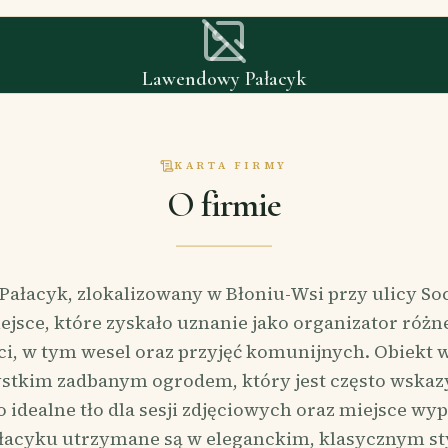
Lawendowy Pałacyk
KARTA FIRMY
O firmie
ałacyk, zlokalizowany w Błoniu-Wsi przy ulicy So
iejsce, które zyskało uznanie jako organizator różn
ci, w tym wesel oraz przyjęć komunijnych. Obiekt w
stkim zadbanym ogrodem, który jest często wska
o idealne tło dla sesji zdjęciowych oraz miejsce w
acyku utrzymane są w eleganckim, klasycznym sty