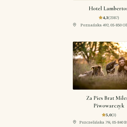
Hotel Lamberto
4,3
(
2387
)
Poznańska 492, 05-850 O
Polska
Za Pies Brat Mile
Piwowarczyk
5,0
(
3
)
Pszczelińska 79i, 05-840