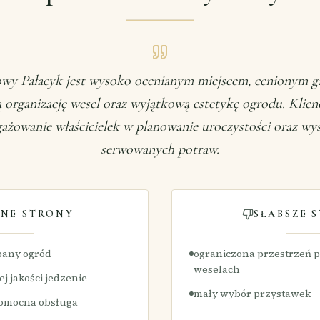
y Pałacyk jest wysoko ocenianym miejscem, cenionym g
 organizację wesel oraz wyjątkową estetykę ogrodu. Klien
ażowanie właścicielek w planowanie uroczystości oraz wy
serwowanych potraw.
NE STRONY
SŁABSZE 
bany ogród
ograniczona przestrzeń 
weselach
j jakości jedzenie
mały wybór przystawek
pomocna obsługa