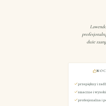
Lawendow
profesjonalną
duże zaang
MOC
przepiękny i zad
smaczne i wysokie
profesjonalna i 